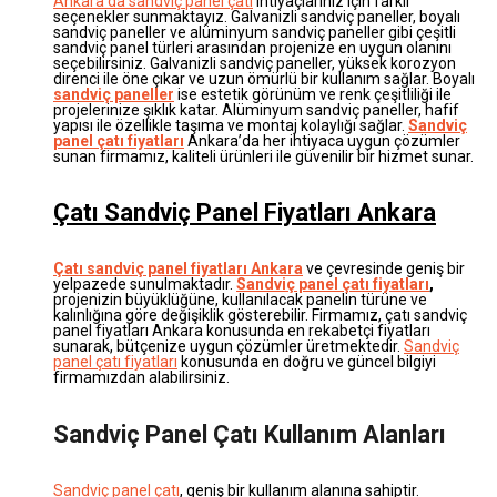
Ankara’da sandviç panel çatı
ihtiyaçlarınız için farklı
seçenekler sunmaktayız. Galvanizli sandviç paneller, boyalı
sandviç paneller ve alüminyum sandviç paneller gibi çeşitli
sandviç panel türleri arasından projenize en uygun olanını
seçebilirsiniz. Galvanizli sandviç paneller, yüksek korozyon
direnci ile öne çıkar ve uzun ömürlü bir kullanım sağlar. Boyalı
sandviç paneller
ise estetik görünüm ve renk çeşitliliği ile
projelerinize şıklık katar. Alüminyum sandviç paneller, hafif
yapısı ile özellikle taşıma ve montaj kolaylığı sağlar.
Sandviç
panel çatı fiyatları
Ankara’da her ihtiyaca uygun çözümler
sunan firmamız, kaliteli ürünleri ile güvenilir bir hizmet sunar.
Çatı Sandviç Panel Fiyatları Ankara
Çatı sandviç panel fiyatları Ankara
ve çevresinde geniş bir
yelpazede sunulmaktadır.
Sandviç panel çatı fiyatları
,
projenizin büyüklüğüne, kullanılacak panelin türüne ve
kalınlığına göre değişiklik gösterebilir. Firmamız, çatı sandviç
panel fiyatları Ankara konusunda en rekabetçi fiyatları
sunarak, bütçenize uygun çözümler üretmektedir.
Sandviç
panel çatı fiyatları
konusunda en doğru ve güncel bilgiyi
firmamızdan alabilirsiniz.
Sandviç Panel Çatı Kullanım Alanları
Sandviç panel çatı
, geniş bir kullanım alanına sahiptir.