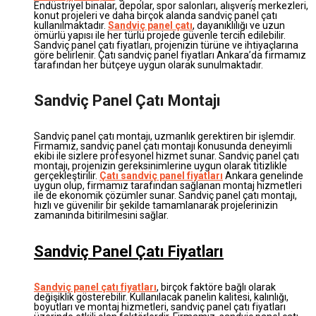
Endüstriyel binalar, depolar, spor salonları, alışveriş merkezleri,
konut projeleri ve daha birçok alanda sandviç panel çatı
kullanılmaktadır.
Sandviç panel çatı
, dayanıklılığı ve uzun
ömürlü yapısı ile her türlü projede güvenle tercih edilebilir.
Sandviç panel çatı fiyatları, projenizin türüne ve ihtiyaçlarına
göre belirlenir. Çatı sandviç panel fiyatları Ankara’da firmamız
tarafından her bütçeye uygun olarak sunulmaktadır.
Sandviç Panel Çatı Montajı
Sandviç panel çatı montajı, uzmanlık gerektiren bir işlemdir.
Firmamız, sandviç panel çatı montajı konusunda deneyimli
ekibi ile sizlere profesyonel hizmet sunar. Sandviç panel çatı
montajı, projenizin gereksinimlerine uygun olarak titizlikle
gerçekleştirilir.
Çatı sandviç panel fiyatları
Ankara genelinde
uygun olup, firmamız tarafından sağlanan montaj hizmetleri
ile de ekonomik çözümler sunar. Sandviç panel çatı montajı,
hızlı ve güvenilir bir şekilde tamamlanarak projelerinizin
zamanında bitirilmesini sağlar.
Sandviç Panel Çatı Fiyatları
Sandviç panel çatı fiyatları
, birçok faktöre bağlı olarak
değişiklik gösterebilir. Kullanılacak panelin kalitesi, kalınlığı,
boyutları ve montaj hizmetleri, sandviç panel çatı fiyatları