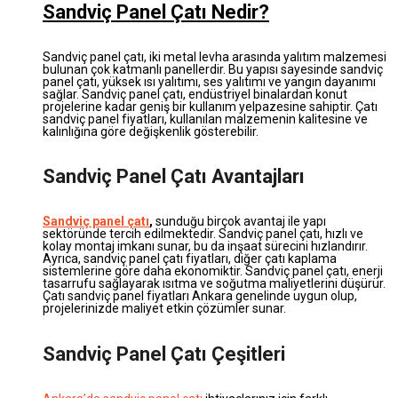
Sandviç Panel Çatı Nedir?
Sandviç panel çatı, iki metal levha arasında yalıtım malzemesi
bulunan çok katmanlı panellerdir. Bu yapısı sayesinde sandviç
panel çatı, yüksek ısı yalıtımı, ses yalıtımı ve yangın dayanımı
sağlar. Sandviç panel çatı, endüstriyel binalardan konut
projelerine kadar geniş bir kullanım yelpazesine sahiptir. Çatı
sandviç panel fiyatları, kullanılan malzemenin kalitesine ve
kalınlığına göre değişkenlik gösterebilir.
Sandviç Panel Çatı Avantajları
Sandviç panel çatı
,
sunduğu birçok avantaj ile yapı
sektöründe tercih edilmektedir. Sandviç panel çatı, hızlı ve
kolay montaj imkanı sunar, bu da inşaat sürecini hızlandırır.
Ayrıca, sandviç panel çatı fiyatları, diğer çatı kaplama
sistemlerine göre daha ekonomiktir. Sandviç panel çatı, enerji
tasarrufu sağlayarak ısıtma ve soğutma maliyetlerini düşürür.
Çatı sandviç panel fiyatları Ankara genelinde uygun olup,
projelerinizde maliyet etkin çözümler sunar.
Sandviç Panel Çatı Çeşitleri