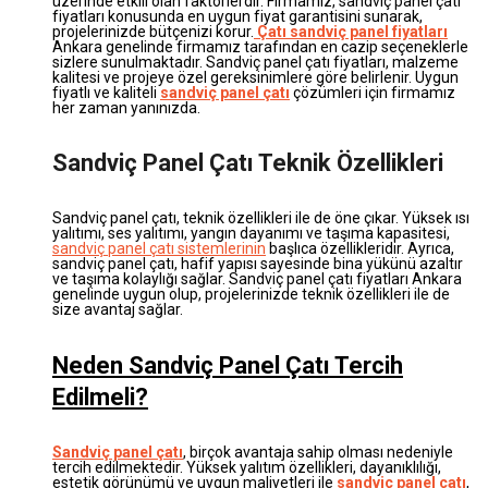
üzerinde etkili olan faktörlerdir. Firmamız, sandviç panel çatı
fiyatları konusunda en uygun fiyat garantisini sunarak,
projelerinizde bütçenizi korur.
Çatı sandviç panel fiyatları
Ankara genelinde firmamız tarafından en cazip seçeneklerle
sizlere sunulmaktadır. Sandviç panel çatı fiyatları, malzeme
kalitesi ve projeye özel gereksinimlere göre belirlenir. Uygun
fiyatlı ve kaliteli
sandviç panel çatı
çözümleri için firmamız
her zaman yanınızda.
Sandviç Panel Çatı Teknik Özellikleri
Sandviç panel çatı, teknik özellikleri ile de öne çıkar. Yüksek ısı
yalıtımı, ses yalıtımı, yangın dayanımı ve taşıma kapasitesi,
sandviç panel çatı sistemlerinin
başlıca özellikleridir. Ayrıca,
sandviç panel çatı, hafif yapısı sayesinde bina yükünü azaltır
ve taşıma kolaylığı sağlar. Sandviç panel çatı fiyatları Ankara
genelinde uygun olup, projelerinizde teknik özellikleri ile de
size avantaj sağlar.
Neden Sandviç Panel Çatı Tercih
Edilmeli?
Sandviç panel çatı
, birçok avantaja sahip olması nedeniyle
tercih edilmektedir. Yüksek yalıtım özellikleri, dayanıklılığı,
estetik görünümü ve uygun maliyetleri ile
sandviç panel çatı
,