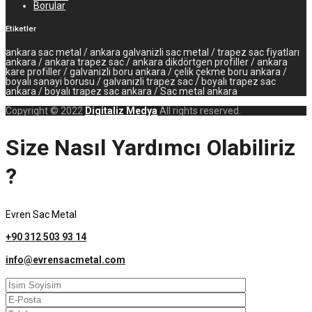
Borular
Etiketler
ankara sac metal / ankara galvanizli sac metal / trapez sac fiyatları
ankara / ankara trapez sac / ankara dikdörtgen profiller / ankara
kare profiller / galvanizli boru ankara / çelik çekme boru ankara /
boyalı sanayi borusu / galvanizli trapez sac / boyalı trapez sac
ankara / boyalı trapez sac ankara / Sac metal ankara
Copyright © 2022
Digitaliz Medya
All rights reserved.
Size Nasıl Yardımcı Olabiliriz
?
Evren Sac Metal
+90 312 503 93 14
info@evrensacmetal.com