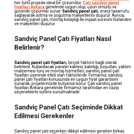
her türlü projede ideal bir çözümdür.
Çatı sandviç panel
fiyatları Ankara
genelinde uygun olup, uzun ömürlü ve
güvenilir çözümler sunar.
Sandviç panel çatı
, enerji tasarrufu
sağlayarak ısıtma ve soğutma maliyetlerini düşürür. Ayrıca,
sandviç panel çatı, montaj kolaylığı ile inşaat sürecini hızlandırır
ve maliyetleri düşürür.
Sandviç Panel Çatı Fiyatları Nasıl
Belirlenir?
Sandviç panel çatı fiyatları
, birçok faktöre bağlı olarak
belirlenir. Kullanılacak panelin kalitesi, kalınlığı, boyutları, yalıtım
malzemesi türü ve montaj hizmetleri, sandviç panel çatı
fiyatları üzerinde etkili olan faktörlerdir. Firmamız, sandviç
panel çatı fiyatları konusunda en uygun fiyat garantisini
sunarak, projelerinizde bütçenizi korur. Çatı sandviç panel
fiyatları Ankara genelinde firmamız tarafından en cazip
seçeneklerle sizlere sunulmaktadır.
Sandviç Panel Çatı Seçiminde Dikkat
Edilmesi Gerekenler
Sandviç panel çatı seçerken dikkat edilmesi gereken birkaç