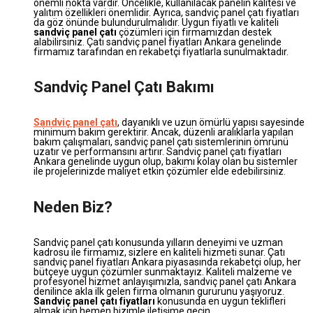
önemli nokta vardır. Öncelikle, kullanılacak panelin kalitesi ve
yalıtım özellikleri önemlidir. Ayrıca, sandviç panel çatı fiyatları
da göz önünde bulundurulmalıdır. Uygun fiyatlı ve kaliteli
sandviç panel çatı
çözümleri için firmamızdan destek
alabilirsiniz. Çatı sandviç panel fiyatları Ankara genelinde
firmamız tarafından en rekabetçi fiyatlarla sunulmaktadır.
Sandviç Panel Çatı Bakımı
Sandviç panel çatı
, dayanıklı ve uzun ömürlü yapısı sayesinde
minimum bakım gerektirir. Ancak, düzenli aralıklarla yapılan
bakım çalışmaları, sandviç panel çatı sistemlerinin ömrünü
uzatır ve performansını artırır. Sandviç panel çatı fiyatları
Ankara genelinde uygun olup, bakımı kolay olan bu sistemler
ile projelerinizde maliyet etkin çözümler elde edebilirsiniz.
Neden Biz?
Sandviç panel çatı konusunda yılların deneyimi ve uzman
kadrosu ile firmamız, sizlere en kaliteli hizmeti sunar. Çatı
sandviç panel fiyatları Ankara piyasasında rekabetçi olup, her
bütçeye uygun çözümler sunmaktayız. Kaliteli malzeme ve
profesyonel hizmet anlayışımızla, sandviç panel çatı Ankara
denilince akla ilk gelen firma olmanın gururunu yaşıyoruz.
Sandviç panel çatı fiyatları
konusunda en uygun teklifleri
almak için hemen bizimle iletişime geçin.