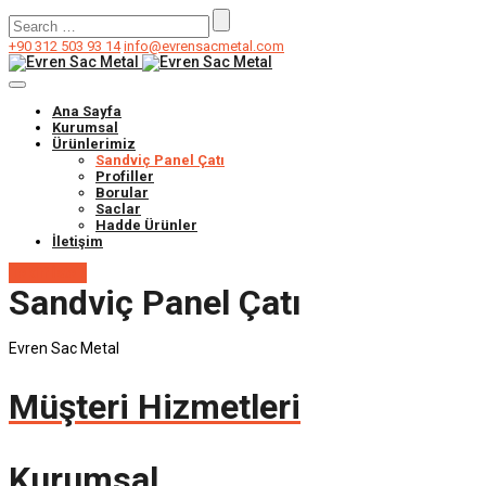
Search
for:
+90 312 503 93 14
info@evrensacmetal.com
Ana Sayfa
Kurumsal
Ürünlerimiz
Sandviç Panel Çatı
Profiller
Borular
Saclar
Hadde Ürünler
İletişim
Teklif İste !
Sandviç Panel Çatı
Evren Sac Metal
Müşteri Hizmetleri
Kurumsal